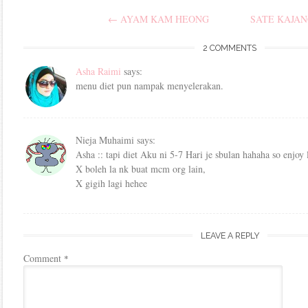
Post
←
AYAM KAM HEONG
SATE KAJA
navigation
2 COMMENTS
Asha Raimi
says:
menu diet pun nampak menyelerakan.
Nieja Muhaimi
says:
Asha :: tapi diet Aku ni 5-7 Hari je sbulan hahaha so enjoy 
X boleh la nk buat mcm org lain,
X gigih lagi hehee
LEAVE A REPLY
Comment
*