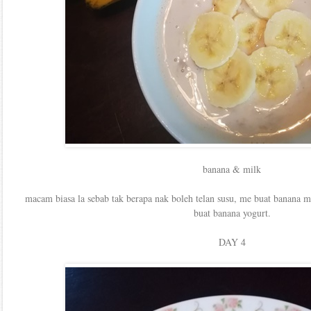
banana & milk
macam biasa la sebab tak berapa nak boleh telan susu, me buat banana mi
buat banana yogurt.
DAY 4