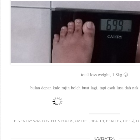
total loss weight, 1.8kg 🙂
bulan depan kalo rajin boleh buat lagi, tapi esok lusa dah nak
THIS ENTRY WAS POSTED IN
FOODS
,
GM DIET
,
HEALTH
,
HEALTHY
,
LIFE =)
,
L
NAVIGATION