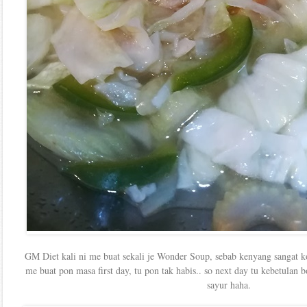
GM Diet kali ni me buat sekali je Wonder Soup, sebab kenyang sangat k
me buat pon masa first day, tu pon tak habis.. so next day tu kebetulan
sayur haha.