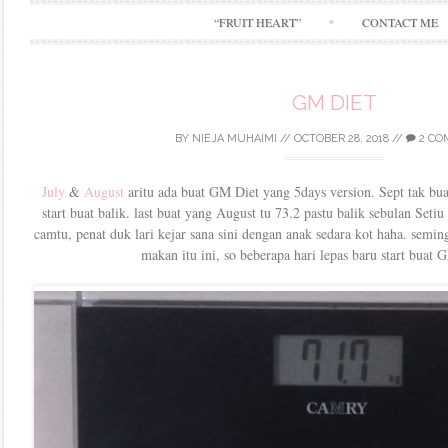
“FRUIT HEART”
CONTACT ME
GM DIET
BY
NIEJA MUHAIMI
//
OCTOBER 28, 2018
//
2 CO
July
&
August
aritu ada buat GM Diet yang 5days version. Sept tak buat
start buat balik. last buat yang August tu 73.2 pastu balik sebulan Seti
camtu, penat duk lari kejar sana sini dengan anak sedara kot haha. semi
makan itu ini, so beberapa hari lepas baru start buat 