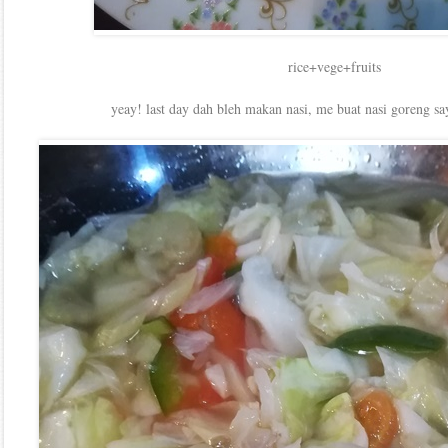
rice+vege+fruits
yeay! last day dah bleh makan nasi, me buat nasi goreng sa