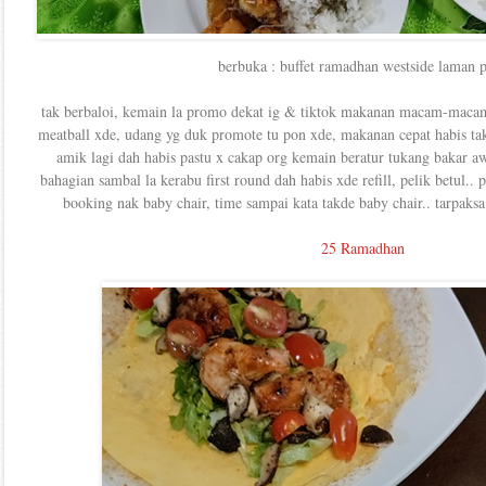
berbuka : buffet ramadhan westside laman 
tak berbaloi, kemain la promo dekat ig & tiktok makanan macam-macam,
meatball xde, udang yg duk promote tu pon xde, makanan cepat habis tak 
amik lagi dah habis pastu x cakap org kemain beratur tukang bakar aw
bahagian sambal la kerabu first round dah habis xde refill, pelik betul..
booking nak baby chair, time sampai kata takde baby chair.. tarpaks
25 Ramadhan