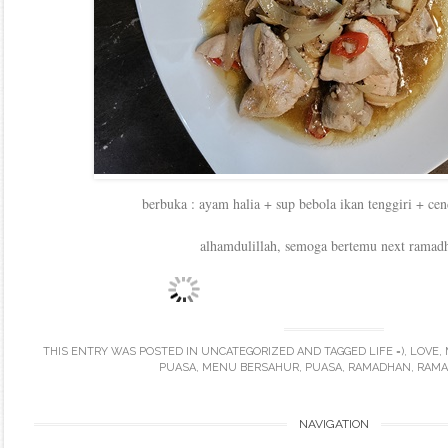
berbuka : ayam halia + sup bebola ikan tenggiri + c
alhamdulillah, semoga bertemu next ramad
THIS ENTRY WAS POSTED IN
UNCATEGORIZED
AND TAGGED
LIFE =)
,
LOVE
,
PUASA
,
MENU BERSAHUR
,
PUASA
,
RAMADHAN
,
RAMA
Post
NAVIGATION