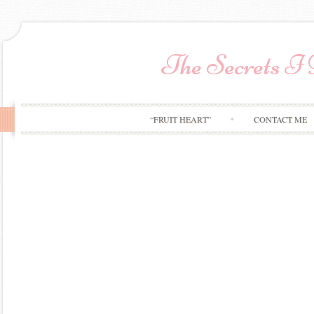
The Secrets I
“FRUIT HEART”
CONTACT ME