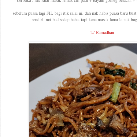
berbuka : itik salai masak lemak cili padi + bayam gorneg belacan +
sebelum puasa lagi FIL bagi itik salai ni, dah nak habis puasa baru buat 
sendiri, not bad sedap haha. tapi kena masak lama la nak bag
27 Ramadhan