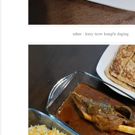
sahur : kuey teow kungfu daging