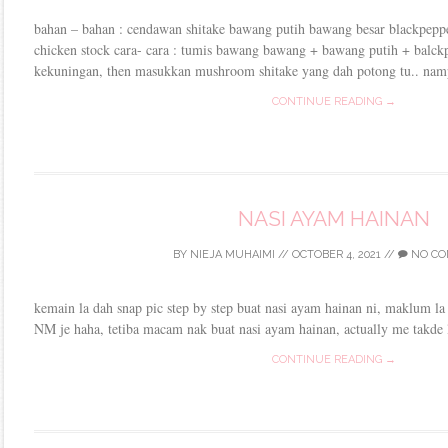
bahan – bahan : cendawan shitake bawang putih bawang besar blackpepp
chicken stock cara- cara : tumis bawang bawang + bawang putih + balck
kekuningan, then masukkan mushroom shitake yang dah potong tu.. nam
CONTINUE READING →
NASI AYAM HAINAN
BY
NIEJA MUHAIMI
//
OCTOBER 4, 2021
//
NO CO
kemain la dah snap pic step by step buat nasi ayam hainan ni, maklum la
NM je haha, tetiba macam nak buat nasi ayam hainan, actually me takde la
CONTINUE READING →