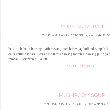
SUP IKAN MERAH
BY
NIEJA MUHAIMI
//
OCTOBER 22, 2021
//
NO C
bahan – bahan : bawang putih bawang merah bawnag holland rempah 3 s
daun ketumbar cara – cara : me tumis bawang merah + bawang putih yang
rempah 3 sekawan tu, kalau...
CONTINUE READING →
MUSHROOM SOUP
BY
NIEJA MUHAIMI
//
OCTOBER 7, 2021
//
NO CO