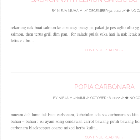
BY
NIEJA MUHAIMI
//
DECEMBER 30, 2022
//
NO C
sekarang nak buat salmon ke ape easy peasy je, pakai je pes aglio olio yg
salmon, then terus grill dlm pan.. for salads pulak suka hati la nak letak
lettuce dlm...
CONTINUE READING →
POPIA CARBONARA
BY
NIEJA MUHAIMI
//
OCTOBER 16, 2022
//
NO C
macam dah lama tak buat carbonara, kebetulan ada sos carbonara so kita b
bahan – bahan : isi ayam sosej cendawan carrot bawang putih bawang ho
carbonara blackpepper coarse mixed herbs kulit...
CONTINUE READING →