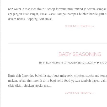
8oz water 2 tbsp rice flour 8 scoop formula milk mixed je semua sampai x
api jangan kuat sangat, kacau-kacau sampai nampak bubble-bublle gitu d
dalam bekas.. topping ikut suka...
CONTINUE READING →
BABY SEASONING
BY
NIEJA MUHAIMI
//
NOVEMBER 25, 2023
//
NO C
Emir dah 7months, boleh la start buat mirepoix, chicken stocks and tomato
makan, sebab first month aritu bagi solid food yg xde tambah pape.. dah
sikit-sikit.. chicken stocks me...
CONTINUE READING →