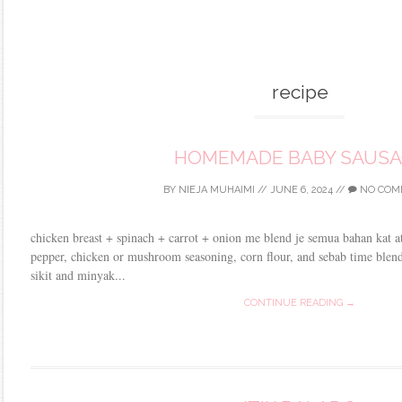
recipe
HOMEMADE BABY SAUSA
BY
NIEJA MUHAIMI
//
JUNE 6, 2024
//
NO COM
chicken breast + spinach + carrot + onion me blend je semua bahan kat at
pepper, chicken or mushroom seasoning, corn flour, and sebab time blen
sikit and minyak...
CONTINUE READING →