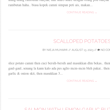
rambutan haha.. biasa kopek camni simpan peti ais, makan...
CONTINUE READING →
SCALLOPED POTATOE
BY
NIEJA MUHAIMI
//
AUGUST 13, 2023
//
NO CO
slice potato camni then cuci bersih-bersih and masukkan dlm bekas.. the
gaul-gaul..senang la kann kalo ada pes aglio mcm-mcm bleh pakai.. then t
garlic & onion skit, then masukkan 3...
CONTINUE READING →
SALMON WITH LEMON GARLIC BU