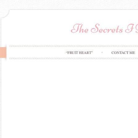
The Secrets I
“FRUIT HEART”
CONTACT ME