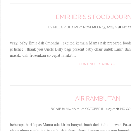
EMIR IDRIS’S FOOD JOUR
BY
NIEJA MUHAIMI
//
NOVEMBER 13, 2023
//
NO C
yeay, baby Emir dah 6months.. excited kemain Mama nak prepared foods
je hehee.. thank you Uncle Billy bagi present baby chair untuk Emir. da
masak, dah frozenkan so cepat la sikit...
CONTINUE READING →
AIR RAMBUTAN
BY
NIEJA MUHAIMI
//
OCTOBER 6, 2023
//
NO CO
beberapa hari lepas Mama ada kirim banyak buah dari kebun arwah Pa..a
alang-alang rambutan banyak, dah share-share dengan orang pon banyak la