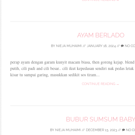
AYAM BERLADO
BY
NIEJA MUHAIMI
//
JANUARY 18, 2024
//
NO C
perap ayam dengan garam kunyit macam biasa, then goreng kejap. blen
putih, cili padi and cili besar.. cili ikut kepedasan sendiri nak pedas le
kisar tu sampai garing, masukkan sedikit sos tiram...
CONTINUE READING →
BUBUR SUMSUM BAB
BY
NIEJA MUHAIMI
//
DECEMBER 15, 2023
//
NO C