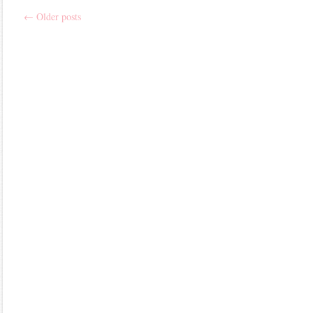
←
Older posts
Post
navigation