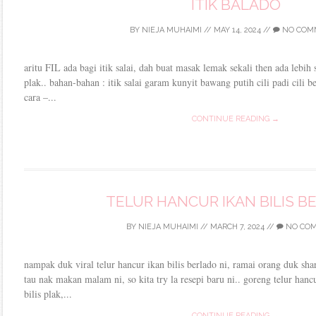
ITIK BALADO
BY
NIEJA MUHAIMI
//
MAY 14, 2024
//
NO COM
aritu FIL ada bagi itik salai, dah buat masak lemak sekali then ada lebih si
plak.. bahan-bahan : itik salai garam kunyit bawang putih cili padi cili 
cara –...
CONTINUE READING →
TELUR HANCUR IKAN BILIS B
BY
NIEJA MUHAIMI
//
MARCH 7, 2024
//
NO CO
nampak duk viral telur hancur ikan bilis berlado ni, ramai orang duk sha
tau nak makan malam ni, so kita try la resepi baru ni.. goreng telur hanc
bilis plak,...
CONTINUE READING →