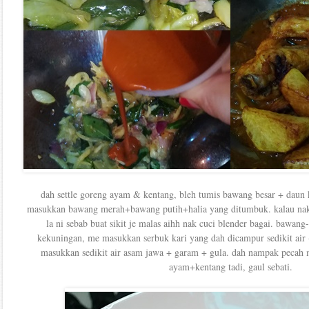
dah settle goreng ayam & kentang, bleh tumis bawang besar + daun 
masukkan bawang merah+bawang putih+halia yang ditumbuk. kalau nak b
la ni sebab buat sikit je malas aihh nak cuci blender bagai. baw
kekuningan, me masukkan serbuk kari yang dah dicampur sedikit air + 
masukkan sedikit air asam jawa + garam + gula. dah nampak pecah 
ayam+kentang tadi, gaul sebati.