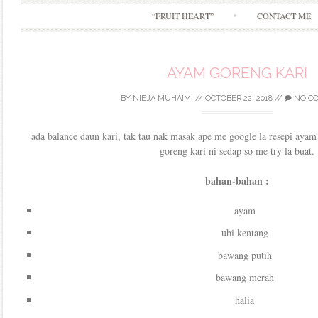
“FRUIT HEART”
CONTACT ME
AYAM GORENG KARI
BY
NIEJA MUHAIMI
//
OCTOBER 22, 2018
//
NO C
ada balance daun kari, tak tau nak masak ape me google la resepi aya
goreng kari ni sedap so me try la buat.
bahan-bahan :
ayam
ubi kentang
bawang putih
bawang merah
halia