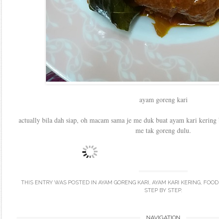
ayam goreng kari
actually bila dah siap, oh macam sama je me duk buat ayam kari kerin
me tak goreng dulu.
THIS ENTRY WAS POSTED IN
AYAM GORENG KARI
,
AYAM KARI KERING
,
FOOD
STEP BY STEP
.
NAVIGATION