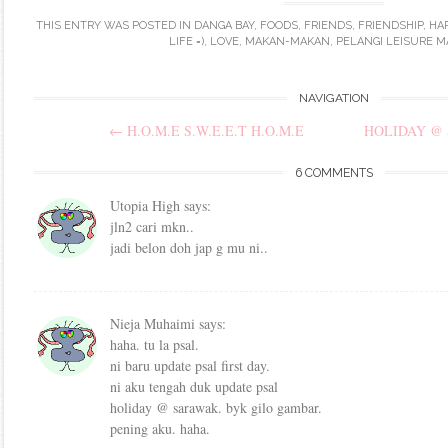
THIS ENTRY WAS POSTED IN
DANGA BAY
,
FOODS
,
FRIENDS
,
FRIENDSHIP
,
HA
LIFE =)
,
LOVE
,
MAKAN-MAKAN
,
PELANGI LEISURE M
Post
NAVIGATION
←
H.O.M.E S.W.E.E.T H.O.M.E
HOLIDAY @
navigation
6 COMMENTS
Utopia High
says:
jln2 cari mkn..
jadi belon doh jap g mu ni..
Nieja Muhaimi
says:
haha. tu la psal.
ni baru update psal first day.
ni aku tengah duk update psal
holiday @ sarawak. byk gilo gambar.
pening aku. haha.