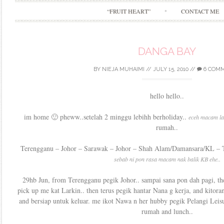
“FRUIT HEART”
CONTACT ME
DANGA BAY
BY
NIEJA MUHAIMI
//
JULY 15, 2010
//
6 COM
hello hello..
im home 🙂 pheww..setelah 2 minggu lebihh berholiday..
eceh macam la
rumah..
Terengganu – Johor – Sarawak – Johor – Shah Alam/Damansara/KL –
sebab ni pon rasa macam nak balik KB ehe..
29hb Jun, from Terengganu pegik Johor.. sampai sana pon dah pagi, th
pick up me kat Larkin.. then terus pegik hantar Nana g kerja, and kitora
and bersiap untuk keluar. me ikot Nawa n her hubby pegik Pelangi Leisu
rumah and lunch..