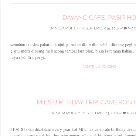
DAYANG CAFE, PASIR H
BY
NIEJA MUHAIMI
//
SEPTEMBER 15, 2018
//
NO 
semalam cousins pakat duk ajak g makan dip n dip, selalu diorang pegi m
g situ mesti diorang melencong tempat lain plak, biasa la remaja hahaa.. 
rayu oleh Sri, pergi...
CONTINUE READING →
MIL’S BIRTHDAY TRIP, CAMERON
BY
NIEJA MUHAIMI
//
SEPTEMBER 3, 2018
//
NO C
310818 boleh dikatakan every year kot MIL nak celebrate birthday deka
tempat-tempat sejuk kot. but why cameron? sibaik kitorang gerak Jumaat n