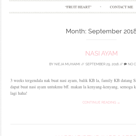
“FRUIT HEART”
CONTACT ME
Month:
September 201
NASI AYAM
BY
NIEJA MUHAIMI
//
SEPTEMBER 29, 2018
//
NO 
3 weeks tergendala nak buat nasi ayam, balik KB la, family KB datang Set
dapat buat nasi ayam untukmu bff. makan la kenyang-kenyang, semoga
lagi haha!
CONTINUE READING →