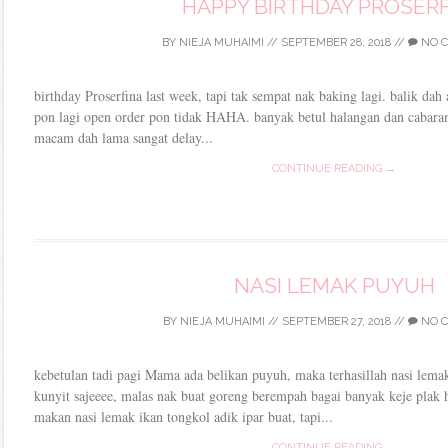
HAPPY BIRTHDAY PROSER
BY
NIEJA MUHAIMI
//
SEPTEMBER 28, 2018
//
NO 
birthday Proserfina last week, tapi tak sempat nak baking lagi. balik dah
pon lagi open order pon tidak HAHA. banyak betul halangan dan cabaran
macam dah lama sangat delay...
CONTINUE READING →
NASI LEMAK PUYUH
BY
NIEJA MUHAIMI
//
SEPTEMBER 27, 2018
//
NO 
kebetulan tadi pagi Mama ada belikan puyuh, maka terhasillah nasi lema
kunyit sajeeee, malas nak buat goreng berempah bagai banyak keje plak
makan nasi lemak ikan tongkol adik ipar buat, tapi...
CONTINUE READING →