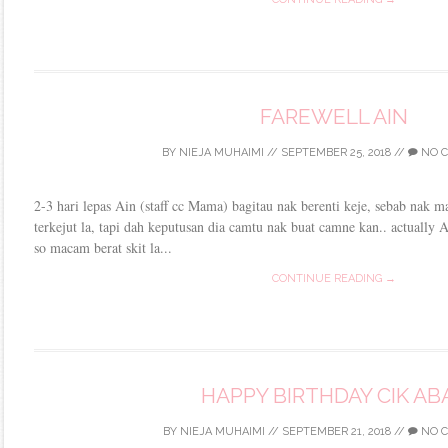
FAREWELL AIN
BY
NIEJA MUHAIMI
//
SEPTEMBER 25, 2018
//
NO 
2-3 hari lepas Ain (staff cc Mama) bagitau nak berenti keje, sebab nak 
terkejut la, tapi dah keputusan dia camtu nak buat camne kan.. actually A
so macam berat skit la...
CONTINUE READING →
HAPPY BIRTHDAY CIK AB
BY
NIEJA MUHAIMI
//
SEPTEMBER 21, 2018
//
NO 