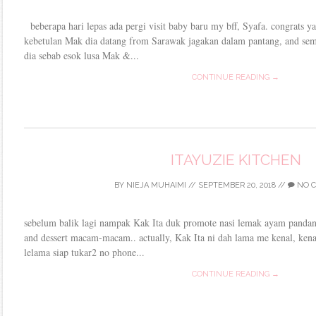
beberapa hari lepas ada pergi visit baby baru my bff, Syafa. congrats y
kebetulan Mak dia datang from Sarawak jagakan dalam pantang, and se
dia sebab esok lusa Mak &...
CONTINUE READING →
ITAYUZIE KITCHEN
BY
NIEJA MUHAIMI
//
SEPTEMBER 20, 2018
//
NO 
sebelum balik lagi nampak Kak Ita duk promote nasi lemak ayam pandan,
and dessert macam-macam.. actually, Kak Ita ni dah lama me kenal, kena
lelama siap tukar2 no phone...
CONTINUE READING →