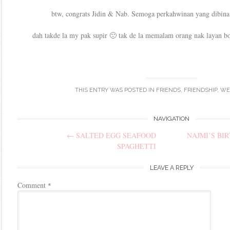
btw, congrats Jidin & Nab. Semoga perkahwinan yang dibina 
dah takde la my pak supir 🙁 tak de la memalam orang nak layan bo
THIS ENTRY WAS POSTED IN
FRIENDS
,
FRIENDSHIP
,
WE
Post
NAVIGATION
←
SALTED EGG SEAFOOD
NAJMI’S BI
navigation
SPAGHETTI
LEAVE A REPLY
Comment
*