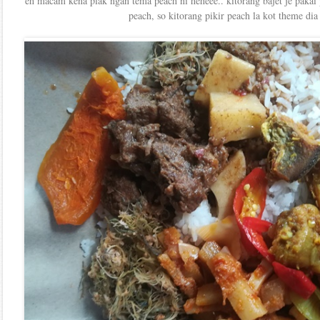
eh macam kena plak ngan tema peach ni heheee.. kitorang bajet je pakai 
peach, so kitorang pikir peach la kot theme dia