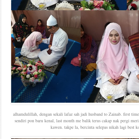
alhamdulillah, dengan sekali lafaz sah jadi husband to Zainab. first ti
sendiri pon baru kenal, last month me balik terus cakap nak pergi meri
kawen. takpe la, bercinta selepas nikah lagi best k