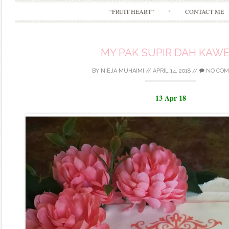
“FRUIT HEART”
CONTACT ME
MY PAK SUPIR DAH KAWE
BY
NIEJA MUHAIMI
//
APRIL 14, 2018
//
NO COM
13 Apr 18