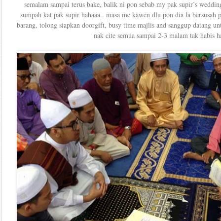
semalam sampai terus bake, balik ni pon sebab my pak supir’s wedding
sumpah kat pak supir hahaaa.. masa me kawen dlu pon dia la bersusah p
barang, tolong siapkan doorgift, busy time majlis and sanggup datang un
nak cite semua sampai 2-3 malam tak habis h